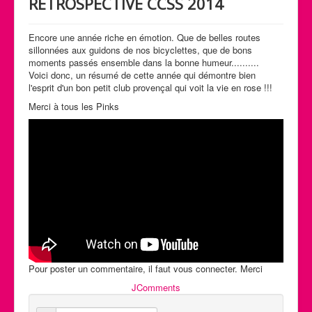
RETROSPECTIVE CCSS 2014
Calendrier des activités
Manifestations
Encore une année riche en émotion. Que de belles routes
sillonnées aux guidons de nos bicyclettes, que de bons
Photos et Vidéos
moments passés ensemble dans la bonne humeur..........
Voici donc, un résumé de cette année qui démontre bien
l'esprit d'un bon petit club provençal qui voit la vie en rose !!!
Merci à tous les Pinks
Pour poster un commentaire, il faut vous connecter. Merci
JComments