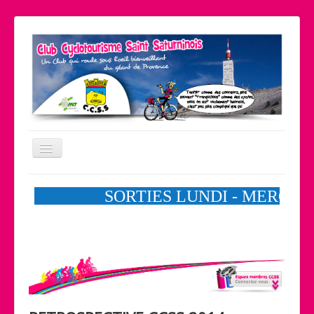
Basculer
la
navigation
Le coin pratique
Nos partenaires
Liens
Contact
Accueil
Le club