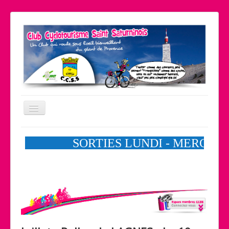
Basculer
la
navigation
Le coin pratique
Nos partenaires
Liens
Contact
Accueil
Le club