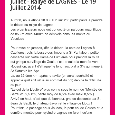
Juillet - Rallye de LAGNES - Le 19
Calendrier des activités
Juillet 2014
Manifestations
A 7h30, nous étions 20 du Club sur 205 participants à prendre
Photos et Vidéos
le départ du rallye de Lagnes.
Les organisateurs nous ont concocté un parcours magnifique
de 85 km avec 1400m de dénivelé dans les monts du
Vaucluse
Pour mise en jambes, dès le départ, la cote de Lagnes à
Cabrières, puis la bosse des Imberts à St Pantaléon, petite
descente sur Notre Dame de Lumières pour prendre la route
qui grimpe au village de Goult, c'est ensuite la montée vers
Roussillon, avant d'attaquer le long faux plat à 3% qui mène à
St Saturnin les Apt.
Là, au 32 ème km, après le ravito (on aurait souhaité et
apprécié qu'il soit situé au sommet du col) débute la difficulté
du jour:
"Le col de la Liguière" plus connu sous le nom de "Montée de
Sarraud" (9,5 km, pente moy de 6,5% avec maxi 8,5% ).
Arrivé en haut, c'est que du bonheur, grande descente par St
Jean de Sault, le chateau Javon et le village de Lioux !
Pour finir, le passage sous Joucas, le petit col de Gordes et la
dernière montée pour rejoindre Lagnes ne furent qu'une