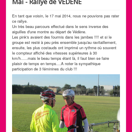
Mai - Rallye de VEDENE
Calendrier des activités
Manifestations
En tant que voisin, le 17 mai 2014, nous ne pouvions pas rater
ce rallye.
Photos et Vidéos
Un très beau parcours effectué dans le sens inverse des
aiguilles d'une montre au départ de Védène.
Les pink's avaient des fourmis dans les jambes !!!! et si le
groupe est resté à peu près ensemble jusqu'au ravitaillement,
ensuite, les plus costauds ont imprimé un rythme où souvent
le compteur affiché des vitesses supérieures à 30
km/h......mais le beau temps étant là, il faut bien se faire
plaisir de temps en temps....A noter la sympathique
participation de 3 féminines du club !!!