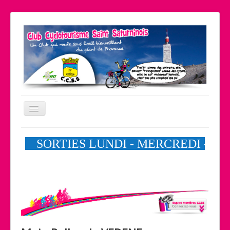
Basculer
la
navigation
Le coin pratique
Nos partenaires
Liens
Contact
Accueil
Le club