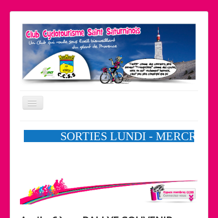
Basculer
la
navigation
Le coin pratique
Nos partenaires
Liens
Contact
Accueil
Le club