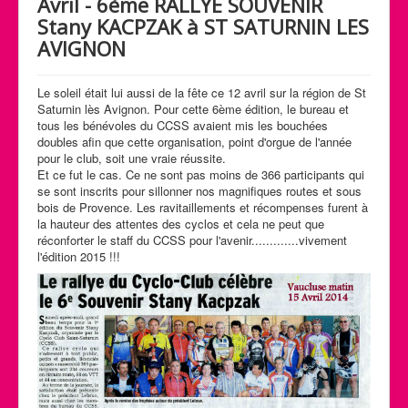
Avril - 6ème RALLYE SOUVENIR
Calendrier des activités
Stany KACPZAK à ST SATURNIN LES
AVIGNON
Manifestations
Photos et Vidéos
Le soleil était lui aussi de la fête ce 12 avril sur la région de St
Saturnin lès Avignon. Pour cette 6ème édition, le bureau et
tous les bénévoles du CCSS avaient mis les bouchées
doubles afin que cette organisation, point d'orgue de l'année
pour le club, soit une vraie réussite.
Et ce fut le cas. Ce ne sont pas moins de 366 participants qui
se sont inscrits pour sillonner nos magnifiques routes et sous
bois de Provence. Les ravitaillements et récompenses furent à
la hauteur des attentes des cyclos et cela ne peut que
réconforter le staff du CCSS pour l'avenir.............vivement
l'édition 2015 !!!