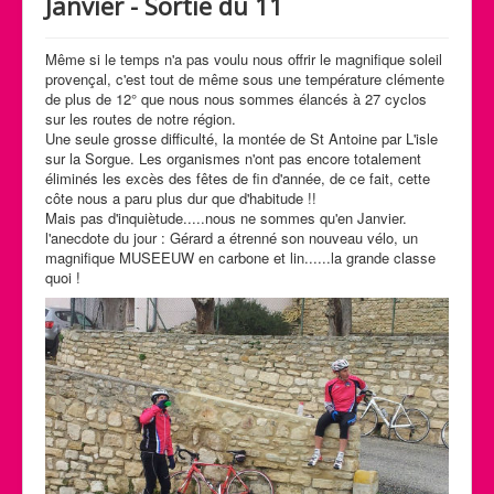
Janvier - Sortie du 11
Calendrier des activités
Manifestations
Même si le temps n'a pas voulu nous offrir le magnifique soleil
provençal, c'est tout de même sous une température clémente
Photos et Vidéos
de plus de 12° que nous nous sommes élancés à 27 cyclos
sur les routes de notre région.
Une seule grosse difficulté, la montée de St Antoine par L'isle
sur la Sorgue. Les organismes n'ont pas encore totalement
éliminés les excès des fêtes de fin d'année, de ce fait, cette
côte nous a paru plus dur que d'habitude !!
Mais pas d'inquiètude.....nous ne sommes qu'en Janvier.
l'anecdote du jour : Gérard a étrenné son nouveau vélo, un
magnifique MUSEEUW en carbone et lin......la grande classe
quoi !