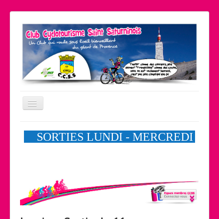
Basculer
la
navigation
Le coin pratique
Nos partenaires
Liens
Contact
Accueil
Le club