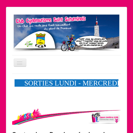
Basculer
la
navigation
Le coin pratique
Nos partenaires
Liens
Contact
Accueil
Le club