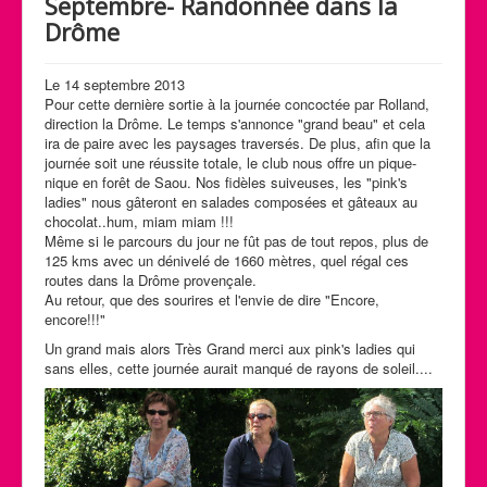
Septembre- Randonnée dans la
Calendrier des activités
Drôme
Manifestations
Le 14 septembre 2013
Photos et Vidéos
Pour cette dernière sortie à la journée concoctée par Rolland,
direction la Drôme. Le temps s'annonce "grand beau" et cela
ira de paire avec les paysages traversés. De plus, afin que la
journée soit une réussite totale, le club nous offre un pique-
nique en forêt de Saou. Nos fidèles suiveuses, les "pink's
ladies" nous gâteront en salades composées et gâteaux au
chocolat..hum, miam miam !!!
Même si le parcours du jour ne fût pas de tout repos, plus de
125 kms avec un dénivelé de 1660 mètres, quel régal ces
routes dans la Drôme provençale.
Au retour, que des sourires et l'envie de dire "Encore,
encore!!!"
Un grand mais alors Très Grand merci aux pink's ladies qui
sans elles, cette journée aurait manqué de rayons de soleil....