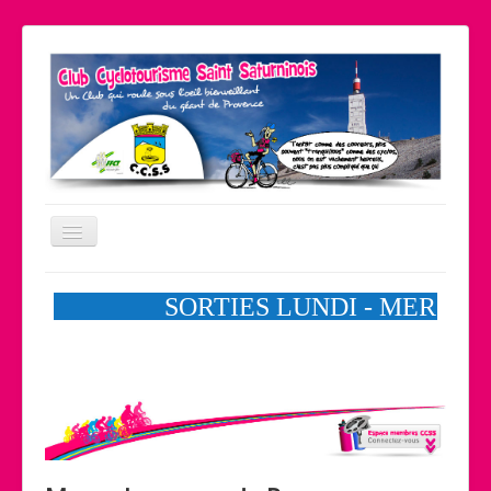
Basculer
la
navigation
Le coin pratique
Nos partenaires
Liens
Contact
Accueil
Le club