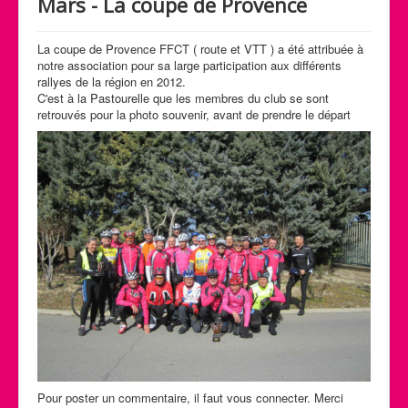
Mars - La coupe de Provence
Calendrier des activités
Manifestations
La coupe de Provence FFCT ( route et VTT ) a été attribuée à
notre association pour sa large participation aux différents
Photos et Vidéos
rallyes de la région en 2012.
C'est à la Pastourelle que les membres du club se sont
retrouvés pour la photo souvenir, avant de prendre le départ
Pour poster un commentaire, il faut vous connecter. Merci